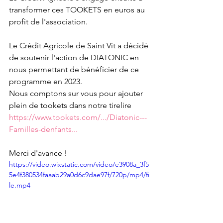
transformer ces TOOKETS en euros au 
profit de l'association.
Le Crédit Agricole de Saint Vit a décidé 
de soutenir l'action de DIATONIC en 
nous permettant de bénéficier de ce 
programme en 2023. 
Nous comptons sur vous pour ajouter 
plein de tookets dans notre tirelire 
https://www.tookets.com/.../Diatonic---
Familles-denfants...
Merci d'avance !
https://video.wixstatic.com/video/e3908a_3f5
5e4f380534faaab29a0d6c9dae97f/720p/mp4/fi
le.mp4