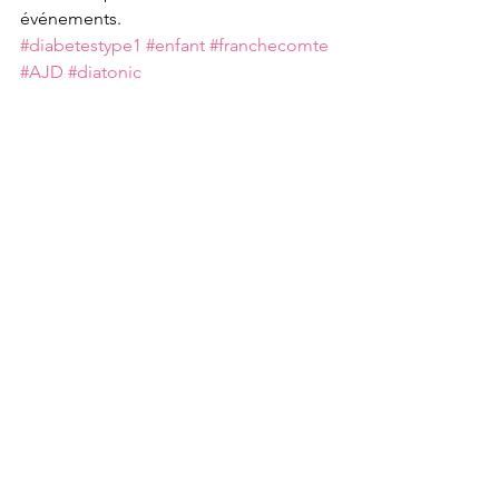
événements.
#diabetestype1
#enfant
#franchecomte
#AJD
#diatonic