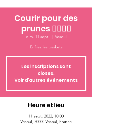
Courir pour des
prunes 🏃‍♂🏃‍♀
dim. 11 sept.
  |  
Vesoul
Enfilez les baskets
Les inscriptions sont
closes.
Voir d'autres événements
Heure et lieu
11 sept. 2022, 10:00
Vesoul, 70000 Vesoul, France